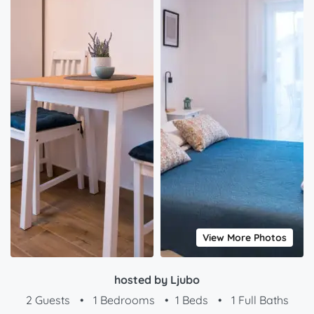
View More Photos
hosted by Ljubo
2 Guests
•
1 Bedrooms
•
1 Beds
•
1 Full Baths