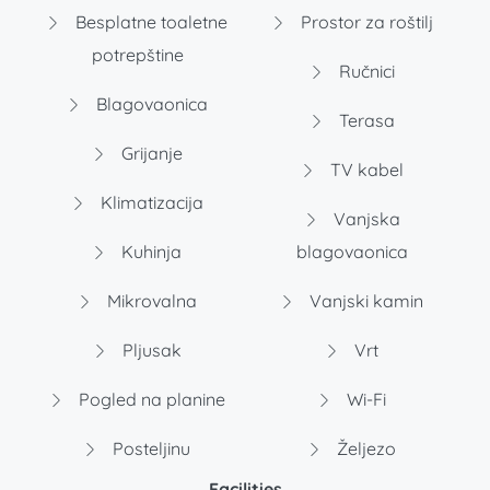
Besplatne toaletne
Prostor za roštilj
potrepštine
Ručnici
Blagovaonica
Terasa
Grijanje
TV kabel
Klimatizacija
Vanjska
Kuhinja
blagovaonica
Mikrovalna
Vanjski kamin
Pljusak
Vrt
Pogled na planine
Wi-Fi
Posteljinu
Željezo
Facilities