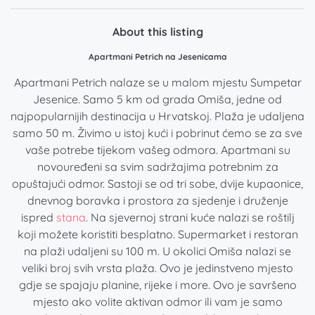
About this listing
Apartmani Petrich na Jesenicama
Apartmani Petrich nalaze se u malom mjestu Sumpetar
Jesenice. Samo 5 km od grada Omiša, jedne od
najpopularnijih destinacija u Hrvatskoj. Plaža je udaljena
samo 50 m. Živimo u istoj kući i pobrinut ćemo se za sve
vaše potrebe tijekom vašeg odmora. Apartmani su
novouređeni sa svim sadržajima potrebnim za
opuštajući odmor. Sastoji se od tri sobe, dvije kupaonice,
dnevnog boravka i prostora za sjedenje i druženje
ispred
stana
. Na sjevernoj strani kuće nalazi se roštilj
koji možete koristiti besplatno. Supermarket i restoran
na plaži udaljeni su 100 m. U okolici Omiša nalazi se
veliki broj svih vrsta plaža. Ovo je jedinstveno mjesto
gdje se spajaju planine, rijeke i more. Ovo je savršeno
mjesto ako volite aktivan odmor ili vam je samo