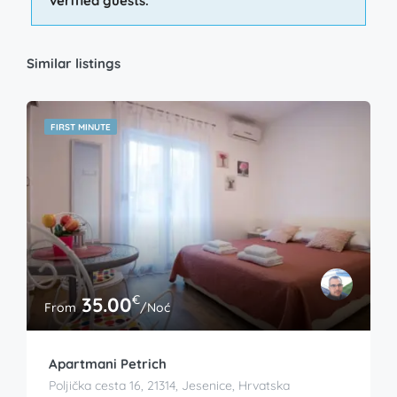
verified guests.
Similar listings
FIRST MINUTE
€
35.00
From
/Noć
Apartmani Petrich
Poljička cesta 16, 21314, Jesenice, Hrvatska