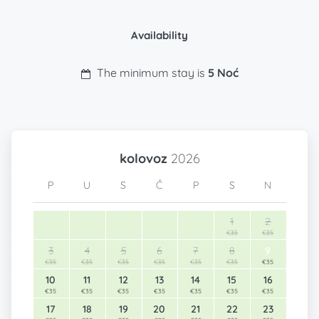
Availability
The minimum stay is
5 Noć
kolovoz
2026
P
U
S
Č
P
S
N
1
2
€35
€35
3
4
5
6
7
8
9
€35
€35
€35
€35
€35
€35
€35
10
11
12
13
14
15
16
€35
€35
€35
€35
€35
€35
€35
17
18
19
20
21
22
23