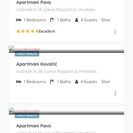
Apartmani Pava
Ivašnjak III 14, Lokva Rogoznica, Hrvatska
1
Bedrooms
1
Baths
4
Guests
Stan
Excellent
€
85.00
From
/Noć
FIRST MINUTE
Apartmani Kovačić
Ivašnjak III 20, Lokva Rogoznica, Hrvatska
1
Bedrooms
1
Baths
4
Guests
Stan
€
53.00
From
/Noć
FIRST MINUTE
Apartmani Pava