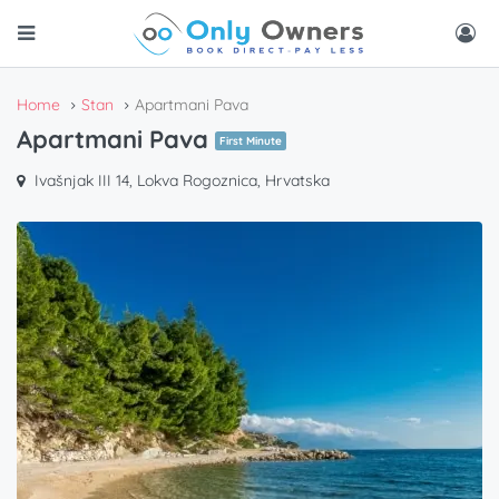
Home
Stan
Apartmani Pava
Apartmani Pava
First Minute
Ivašnjak III 14, Lokva Rogoznica, Hrvatska