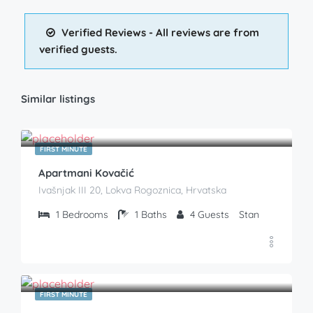
Verified Reviews - All reviews are from
verified guests.
Similar listings
€
85.00
From
/Noć
FIRST MINUTE
Apartmani Kovačić
Ivašnjak III 20, Lokva Rogoznica, Hrvatska
1
Bedrooms
1
Baths
4
Guests
Stan
€
58.00
From
/Noć
FIRST MINUTE