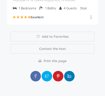
Ivašnjak III 14, Lokva Rogoznica, Hrvatska
1
Bedrooms
1
Baths
4
Guests
Stan
Excellent
Add to Favorites
Contact the host
Print this page