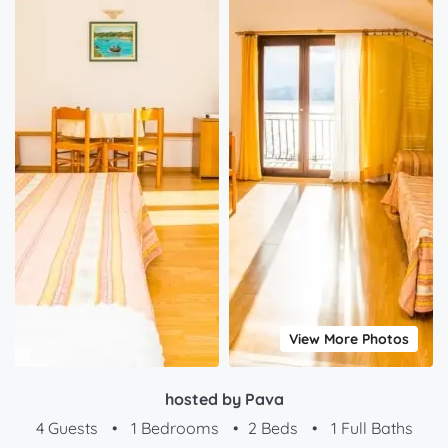
View More Photos
hosted by Pava
4 Guests
•
1 Bedrooms
•
2 Beds
•
1 Full Baths