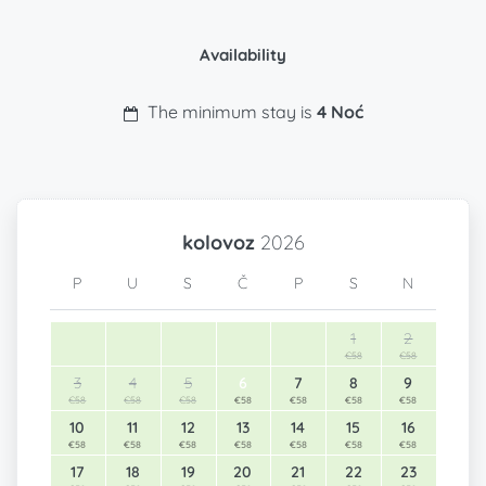
Availability
The minimum stay is
4 Noć
kolovoz
2026
P
U
S
Č
P
S
N
1
2
€58
€58
3
4
5
6
7
8
9
€58
€58
€58
€58
€58
€58
€58
10
11
12
13
14
15
16
€58
€58
€58
€58
€58
€58
€58
17
18
19
20
21
22
23