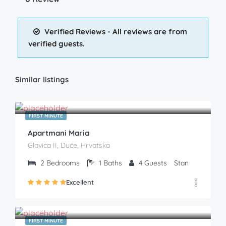
Verified Reviews - All reviews are from
verified guests.
Similar listings
€
55.00
From
/Noć
FIRST MINUTE
Apartmani Maria
Glavica II, Duće, Hrvatska
2
Bedrooms
1
Baths
4
Guests
Stan
Excellent
€
55.00
From
/Noć
FIRST MINUTE