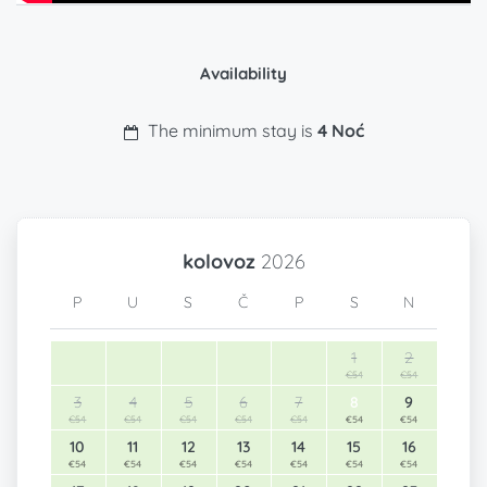
Availability
The minimum stay is
4 Noć
kolovoz
2026
P
U
S
Č
P
S
N
1
2
€54
€54
3
4
5
6
7
8
9
€54
€54
€54
€54
€54
€54
€54
10
11
12
13
14
15
16
€54
€54
€54
€54
€54
€54
€54