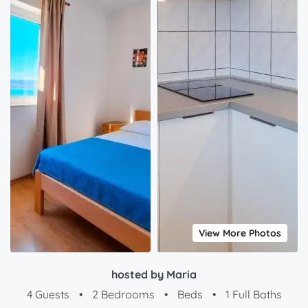
View More Photos
hosted by Maria
4 Guests
•
2 Bedrooms
•
Beds
•
1 Full Baths