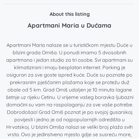
About this listing
Apartmani Maria u Dućama
Apartmani Maria nalaze se u turističkom mjestu Duće u
blizini grada Omiša. U ponudi imamo 5 dvosobnih
apartmana i jedan studio za tri osobe. Svi apartmani su
klimatizirani i imaju besplatan internet. Parking je
osiguran za sve goste ispred kuće. Duće su poznate po
prekrasnim pješčanim plažama koje se protežu duž
obale od 5 km. Grad Omiš udaljen je 10 minuta lagane
šetnje uz rijeku Cetinu. U vrijeme vašeg boravka ljubazni
domaćini su vam na raspolaganju za sve vaše potrebe.
Dobrodošao! Grad Omiš poznat je po svojoj gusarskoj
povijesti i jedno je od najpopularnijih odredišta u
Hrvatskoj. U blizini Omiša nalazi se veliki broj plaža svih
vrsta. Ovo je jedinstveno mjesto gdje se susreću more,