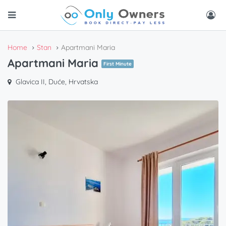
Home
Stan
Apartmani Maria
Apartmani Maria
First Minute
Glavica II, Duće, Hrvatska