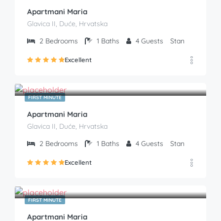
Apartmani Maria
Glavica II, Duće, Hrvatska
2
Bedrooms
1
Baths
4
Guests
Stan
Excellent
€
50.00
From
/Noć
FIRST MINUTE
Apartmani Maria
Glavica II, Duće, Hrvatska
2
Bedrooms
1
Baths
4
Guests
Stan
Excellent
€
55.00
From
/Noć
FIRST MINUTE
Apartmani Maria