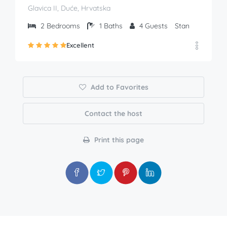
Glavica II, Duće, Hrvatska
2
Bedrooms
1
Baths
4
Guests
Stan
Excellent
Add to Favorites
Contact the host
Print this page