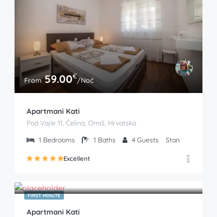
€
59.00
From
/Noć
Apartmani Kati
Pod Vajle 11, Čelina, Omiš, Hrvatska
1
Bedrooms
1
Baths
4
Guests
Stan
Excellent
€
59.00
From
/Noć
FIRST MINUTE
Apartmani Kati