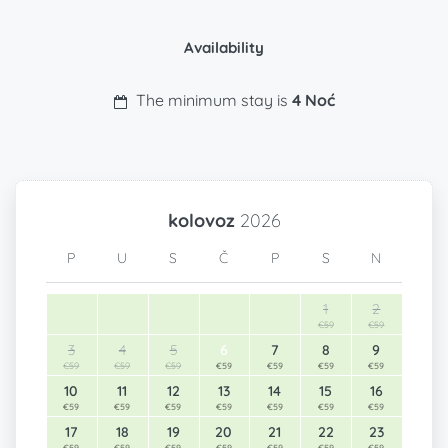
Availability
The minimum stay is
4 Noć
kolovoz
2026
P
U
S
Č
P
S
N
1
2
€59
€59
3
4
5
6
7
8
9
€59
€59
€59
€59
€59
€59
€59
10
11
12
13
14
15
16
€59
€59
€59
€59
€59
€59
€59
17
18
19
20
21
22
23
€59
€59
€59
€59
€59
€59
€59