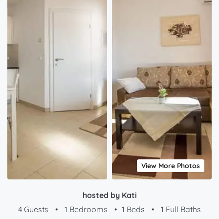
View More Photos
hosted by Kati
4 Guests
•
1 Bedrooms
•
1 Beds
•
1 Full Baths