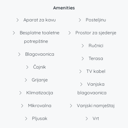
Amenities
Aparat za kavu
Posteljinu
Besplatne toaletne
Prostor za sjedenje
potrepštine
Ručnici
Blagovaonica
Terasa
Čajnik
TV kabel
Grijanje
Vanjska
Klimatizacija
blagovaonica
Mikrovalna
Vanjski namještaj
Pljusak
Vrt